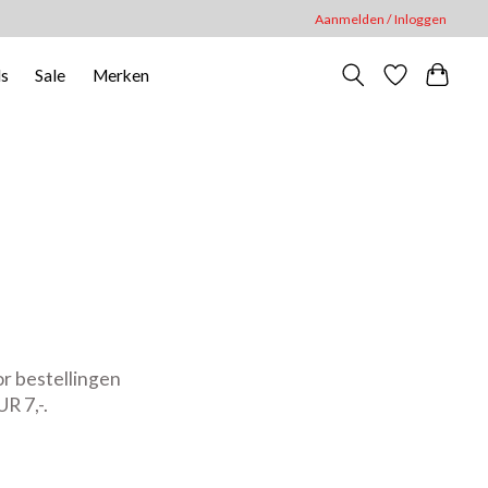
Aanmelden / Inloggen
ls
Sale
Merken
or bestellingen
R 7,-.