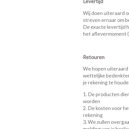
Levertijd
Wij doen uiteraard on
streven ernaar om be
De exacte levertijd 
het aflevermoment (t
Retouren
We hopen uiteraard d
wettelijke bedenkter
je rekening te houd
De producten dien
worden
De kosten voor het
rekening
We zullen overgaa
melding van je besli