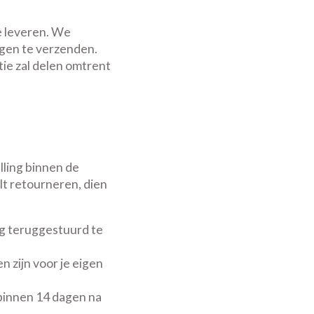
te leveren. We
agen te verzenden.
tie zal delen omtrent
lling binnen de
lt retourneren, dien
ng teruggestuurd te
 zijn voor je eigen
 binnen 14 dagen na