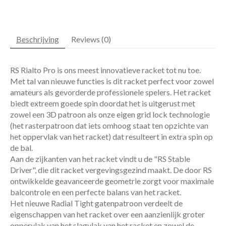
Beschrijving
Reviews (0)
RS Rialto Pro is ons meest innovatieve racket tot nu toe.
Met tal van nieuwe functies is dit racket perfect voor zowel
amateurs als gevorderde professionele spelers. Het racket
biedt extreem goede spin doordat het is uitgerust met
zowel een 3D patroon als onze eigen grid lock technologie
(het rasterpatroon dat iets omhoog staat ten opzichte van
het oppervlak van het racket) dat resulteert in extra spin op
de bal.
Aan de zijkanten van het racket vindt u de "RS Stable
Driver", die dit racket vergevingsgezind maakt. De door RS
ontwikkelde geavanceerde geometrie zorgt voor maximale
balcontrole en een perfecte balans van het racket.
Het nieuwe Radial Tight gatenpatroon verdeelt de
eigenschappen van het racket over een aanzienlijk groter
oppervlak van het slagvlak van het racket en zowel de