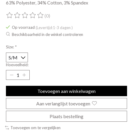
63% Polyester, 34% Cotton, 3% Spandex
(0)
De beoordeling van dit product is
0
van de 5
Op voorraad
(Levertijd:1-3 dagen )
Beschikbaarheid in de winkel controleren
Size:
*
Hoeveelheid:
Toevoegen aan winkelwagen
Aan verlanglijst toevoegen
Plaats bestelling
Toevoegen om te vergelijken